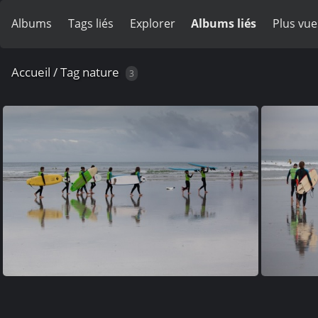
Albums
Tags liés
Explorer
Albums liés
Plus vue
Accueil
/
Tag
nature
3